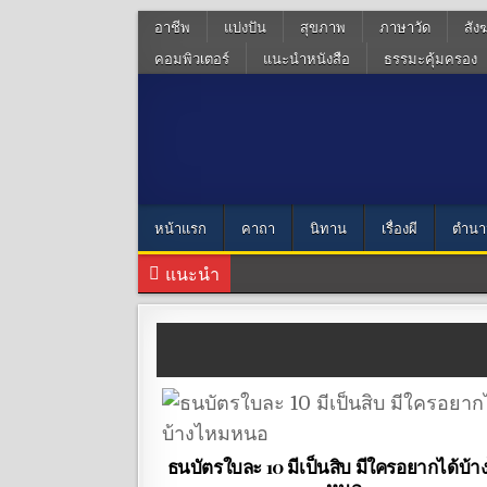
อาชีพ
แบ่งปัน
สุขภาพ
ภาษาวัด
สัง
คอมพิวเตอร์
แนะนำหนังสือ
ธรรมะคุ้มครอง
หน้าแรก
คาถา
นิทาน
เรื่องผี
ตำนา
แนะนำ
ธนบัตรใบละ 10 มีเป็นสิบ มีใครอยากได้บ้