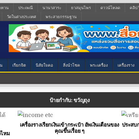
ฆทาน
ประเพณี
นานาสาระ
ยาสมุนไพร
ดาวน์โหลด
คลิป 
วัดในต่างประเทศ
พระสายกรรมฐาน
น
เรียกจิต
นิสัยใจคอ
สิ่งนำโชค
พระเครื่อง
เครื่องราง
ป้ายกำกับ:
ขวัญถุง
เครื่องรางเรียกเงินเข้ากระเป๋า อัพเงินเดือนของ
ประสบก
คุณขึ้นเรื่อย ๆ
างไหม