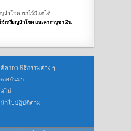
ธีใช้เหรียญนำโชค และคาถาบูชาเงิน
นต์คาถา พิธีกรรมต่าง ๆ
อดต่อกันมา
ือไม่
นนำไปปฏิบัติตาม