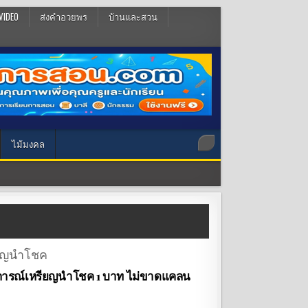
VIDEO
ส่งคำอวยพร
บ้านและสวน
ไม้มงคล
ารณ์เหรียญนำโชค 1 บาท ไม่ขาดแคลน