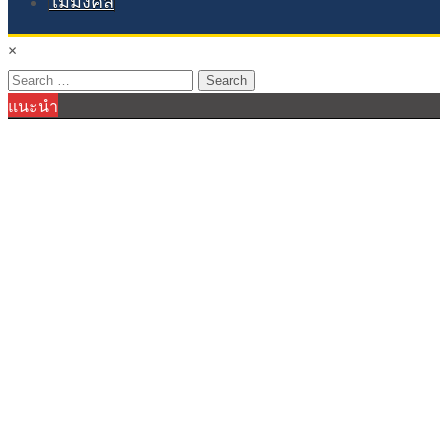
ไม้มงคล
×
Search
แนะนำ
for: