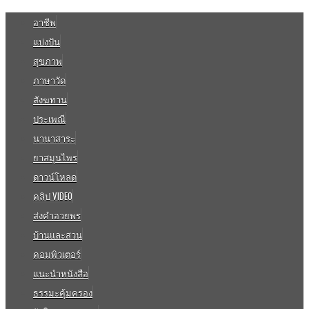
อาชีพ
แบ่งปัน
สุขภาพ
ภาษาวัด
สังฆทาน
ประเพณี
นานาสาระ
ยาสมุนไพร
ดาวน์โหลด
คลิป VIDEO
ส่งคำอวยพร
บ้านและสวน
คอมพิวเตอร์
แนะนำหนังสือ
ธรรมะคุ้มครอง