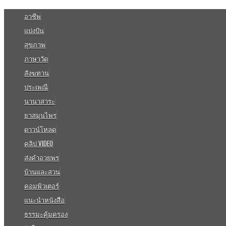
อาชีพ
แบ่งปัน
สุขภาพ
ภาษาวัด
สังฆทาน
ประเพณี
นานาสาระ
ยาสมุนไพร
ดาวน์โหลด
คลิป VIDEO
ส่งคำอวยพร
บ้านและสวน
คอมพิวเตอร์
แนะนำหนังสือ
ธรรมะคุ้มครอง