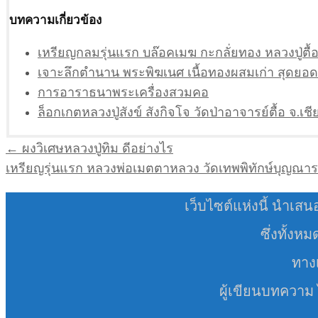
บทความเกี่ยวข้อง
เหรียญกลมรุ่นแรก บล๊อคเมฆ กะกลั่ยทอง หลวงปู่ต
เจาะลึกตำนาน พระพิฆเนศ เนื้อทองผสมเก่า สุดยอ
การอาราธนาพระเครื่องสวมคอ
ล็อกเกตหลวงปู่สังข์ สังกิจโจ วัดป่าอาจารย์ตื้อ จ.เชี
แนะแนว
← ผงวิเศษหลวงปู่ทิม ดีอย่างไร
เรื่อง
เหรียญรุ่นแรก หลวงพ่อเมตตาหลวง วัดเทพพิทักษ์บุญณ
เว็บไซต์แห่งนี้ นำเสน
ซึ่งทั้งห
ทางเ
ผู้เขียนบทความ