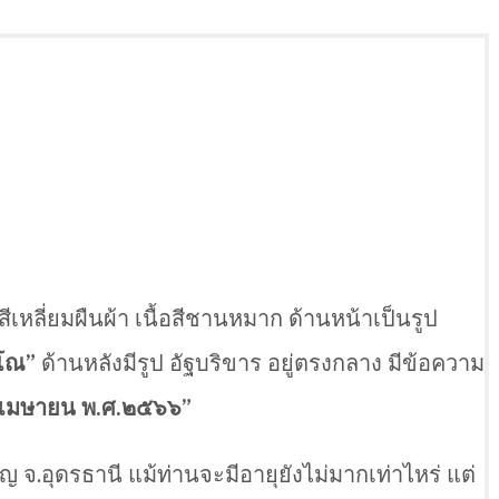
หลี่ยมผืนผ้า เนื้อสีชานหมาก ด้านหน้าเป็นรูป
าโณ”
ด้านหลังมีรูป อัฐบริขาร อยู่ตรงกลาง มีข้อความ
๓ เมษายน พ.ศ.๒๕๖๖”
 จ.อุดรธานี แม้ท่านจะมีอายุยังไม่มากเท่าไหร่ แต่