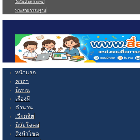
วัดในต่างประเทศ
พระสายกรรมฐาน
หน้าแรก
คาถา
นิทาน
เรื่องผี
ตำนาน
เรียกจิต
นิสัยใจคอ
สิ่งนำโชค