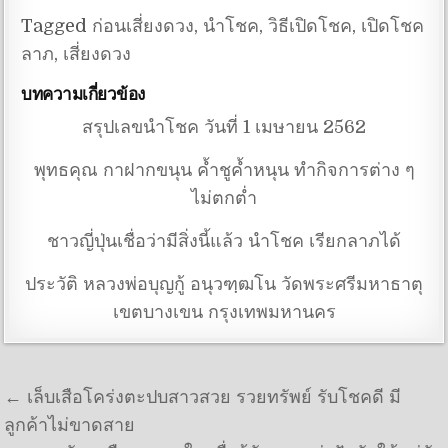
Tagged
ก่อนเสี่ยงดวง
,
นำโชค
,
วิธีเปิดโชค
,
เปิดโชค
ลาภ
,
เสี่ยงดวง
บทความเกี่ยวข้อง
สรุปเลขนำโชค วันที่ 1 เมษายน 2562
พุทธคุณ กาฝากขนุน ค้ำชูค้ำหนุน ทำกิจการต่าง ๆ
ไม่ตกต่ำ
ชาวญี่ปุ่นเชื่อว่ามีสิ่งนี้แล้ว นำโชค เรียกลาภได้
ประวัติ หลวงพ่อบุญกู้ อนุวฑฺฒโน วัดพระศรีมหาธาตุ
เขตบางเขน กรุงเทพมหานคร
แนะแนวเรื่อง
← เล็บเสือโคร่งตะปบสาวสวย รวยทรัพย์ รับโชคดี มี
ลูกค้าไม่ขาดสาย