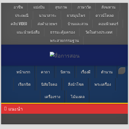
อาชีพ
แบ่งปัน
สุขภาพ
ภาษาวัด
สังฆทาน
ประเพณี
นานาสาระ
ยาสมุนไพร
ดาวน์โหลด
คลิป VIDEO
ส่งคำอวยพร
บ้านและสวน
คอมพิวเตอร์
แนะนำหนังสือ
ธรรมะคุ้มครอง
วัดในต่างประเทศ
พระสายกรรมฐาน
หน้าแรก
คาถา
นิทาน
เรื่องผี
ตำนาน
เรียกจิต
นิสัยใจคอ
สิ่งนำโชค
พระเครื่อง
เครื่องราง
ไม้มงคล
แนะนำ