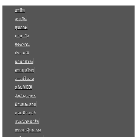
อาชีพ
แบ่งปัน
สุขภาพ
ภาษาวัด
สังฆทาน
ประเพณี
นานาสาระ
ยาสมุนไพร
ดาวน์โหลด
คลิป VIDEO
ส่งคำอวยพร
บ้านและสวน
คอมพิวเตอร์
แนะนำหนังสือ
ธรรมะคุ้มครอง