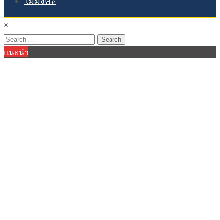
ไม้มงคล
×
Search
แนะนำ
for: