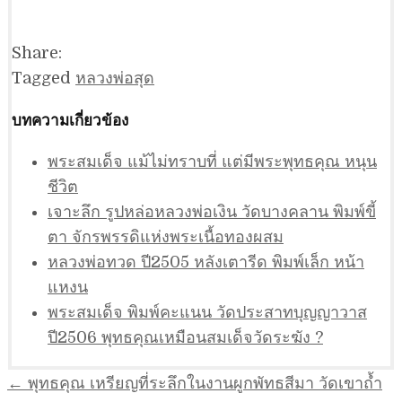
Share:
Tagged
หลวงพ่อสุด
บทความเกี่ยวข้อง
พระสมเด็จ แม้ไม่ทราบที่ แต่มีพระพุทธคุณ หนุน
ชีวิต
เจาะลึก รูปหล่อหลวงพ่อเงิน วัดบางคลาน พิมพ์ขี้
ตา จักรพรรดิแห่งพระเนื้อทองผสม
หลวงพ่อทวด ปี2505 หลังเตารีด พิมพ์เล็ก หน้า
แหงน
พระสมเด็จ พิมพ์คะแนน วัดประสาทบุญญาวาส
ปี2506 พุทธคุณเหมือนสมเด็จวัดระฆัง ?
แนะแนว
← พุทธคุณ เหรียญที่ระลึกในงานผูกพัทธสีมา วัดเขาถ้ำ