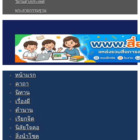
วัดในต่างประเทศ
พระสายกรรมฐาน
หน้าแรก
คาถา
นิทาน
เรื่องผี
ตำนาน
เรียกจิต
นิสัยใจคอ
สิ่งนำโชค