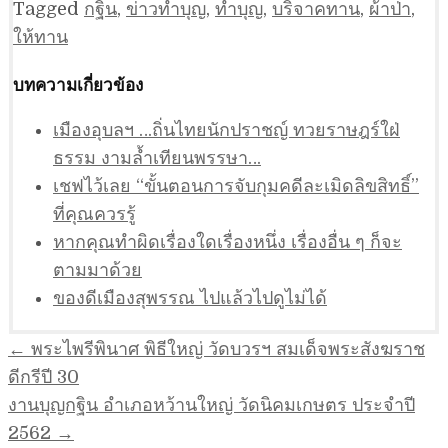
Tagged
กฐิน
,
ข่าวทำบุญ
,
ทำบุญ
,
บริจาคทาน
,
ผ้าป่า
,
ให้ทาน
บทความเกี่ยวข้อง
เมืองอุบลฯ …ถิ่นไทยนักปราชญ์ ทวยราษฎร์ใฝ่
ธรรม งามล้ำเทียนพรรษา…
เชฟไว้เลย “ขั้นตอนการจับกุมคดีละเมิดลิขสิทธิ์”
ที่คุณควรรู้
หากคุณทำผิดเรื่องใดเรื่องหนึ่ง เรื่องอื่น ๆ ก็จะ
ตามมาด้วย
ของดีเมืองสุพรรณ ไปแล้วไปดูไม่ได้
แนะแนว
← พระไพรีพินาศ พิธีใหญ่ วัดบวรฯ สมเด็จพระสังฆราช
เรื่อง
ดีกรีปี 30
งานบุญกฐิน อำเภอหว้านใหญ่ วัดนิคมเกษตร ประจำปี
2562 →