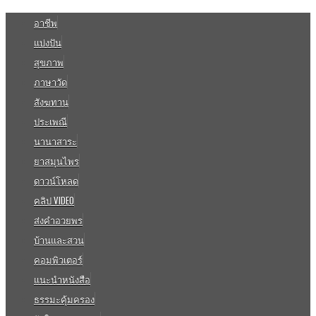
อาชีพ
แบ่งปัน
สุขภาพ
ภาษาวัด
สังฆทาน
ประเพณี
นานาสาระ
ยาสมุนไพร
ดาวน์โหลด
คลิป VIDEO
ส่งคำอวยพร
บ้านและสวน
คอมพิวเตอร์
แนะนำหนังสือ
ธรรมะคุ้มครอง