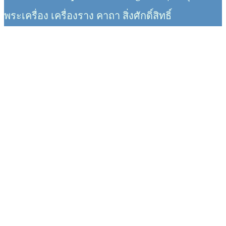
พระเครื่อง เครื่องราง คาถา สิ่งศักดิ์สิทธิ์