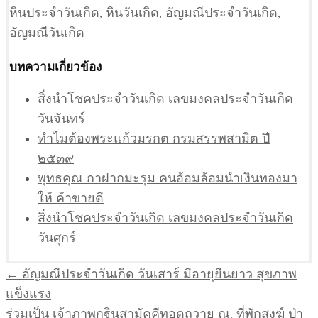
หินประจำวันเกิด
,
หินวันเกิด
,
อัญมณีประจำวันเกิด
,
อัญมณีวันเกิด
บทความเกี่ยวข้อง
สิ่งนำโชคประจำวันเกิด เลขมงคลประจําวันเกิด
วันจันทร์
ทำไมต้องพระแก้วมรกต กรมสรรพสามิต ปี
๒๕๓๙
พุทธคุณ กาฝากมะรุม คนฮ้อมล้อมนำเงินทองมา
ให้ ค้าขายดี
สิ่งนำโชคประจำวันเกิด เลขมงคลประจําวันเกิด
วันศุกร์
แนะแนว
← อัญมณีประจำวันเกิด วันเสาร์ มีอายุยืนยาว สุขภาพ
เรื่อง
แข็งแรง
ร่วมเป็น เจ้าภาพกฐินสามัคคีทอดถวาย ณ. ที่พักสงฆ์ ป่า