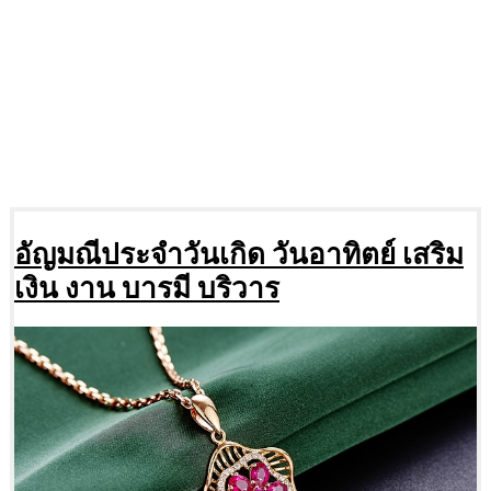
อัญมณีประจำวันเกิด วันอาทิตย์ เสริม
เงิน งาน บารมี บริวาร