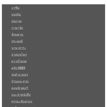
อาชีพ
แบ่งปัน
สุขภาพ
ภาษาวัด
สังฆทาน
ประเพณี
นานาสาระ
ยาสมุนไพร
ดาวน์โหลด
คลิป VIDEO
ส่งคำอวยพร
บ้านและสวน
คอมพิวเตอร์
แนะนำหนังสือ
ธรรมะคุ้มครอง