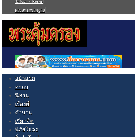
วัดในต่างประเทศ
พระสายกรรมฐาน
หน้าแรก
คาถา
นิทาน
เรื่องผี
ตำนาน
เรียกจิต
นิสัยใจคอ