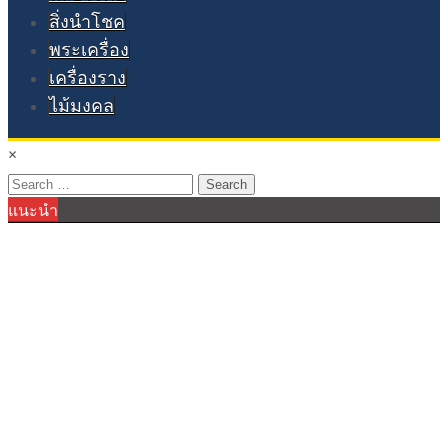
สิ่งนำโชค
พระเครื่อง
เครื่องราง
ไม้มงคล
×
Search
แนะนำ
for: