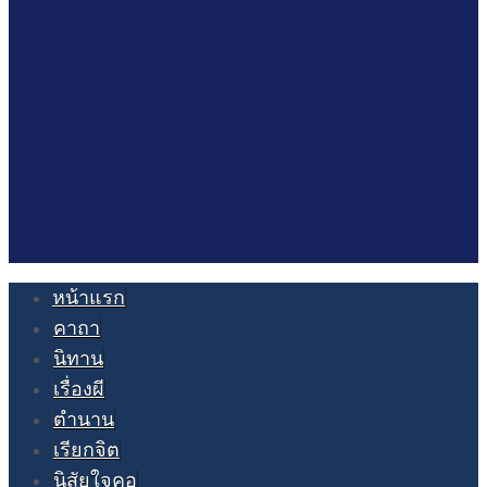
หน้าแรก
คาถา
นิทาน
เรื่องผี
ตำนาน
เรียกจิต
นิสัยใจคอ