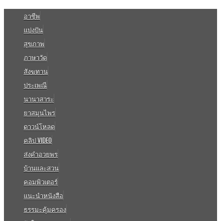
อาชีพ
แบ่งปัน
สุขภาพ
ภาษาวัด
สังฆทาน
ประเพณี
นานาสาระ
ยาสมุนไพร
ดาวน์โหลด
คลิป VIDEO
ส่งคำอวยพร
บ้านและสวน
คอมพิวเตอร์
แนะนำหนังสือ
ธรรมะคุ้มครอง