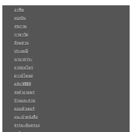
อาชีพ
แบ่งปัน
สุขภาพ
ภาษาวัด
สังฆทาน
ประเพณี
นานาสาระ
ยาสมุนไพร
ดาวน์โหลด
คลิป VIDEO
ส่งคำอวยพร
บ้านและสวน
คอมพิวเตอร์
แนะนำหนังสือ
ธรรมะคุ้มครอง