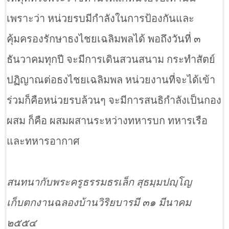
เพราะว่า หน่วยรบมีกำลังในการป้องกันและ
คุ้มครองรักษาธงไชยเฉลิมพลได้ พอถึงวันที่ ๓
ธันวาคมทุกปี จะมีการเดินสวนสนาม กระทำสัตย์
ปฏิญาณต่อธงไชยเฉลิมพล หน่วยงานที่จะได้เข้า
ร่วมก็คือหน่วยรบล้วนๆ จะมีการสนธิกำลังเป็นกอง
ผสม ก็คือ ผสมผสานระหว่างทหารบก ทหารเรือ
และทหารอากาศ
สนทนากับพระครูธรรมธรเล็ก สุธมฺมปญฺโญ
เก็บตกงานฉลองบ้านวิริยบารมี ๓๑ มีนาคม
๒๕๕๔