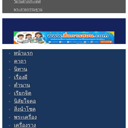
วัดในต่างประเทศ
พระสายกรรมฐาน
หน้าแรก
คาถา
นิทาน
เรื่องผี
ตำนาน
เรียกจิต
นิสัยใจคอ
สิ่งนำโชค
พระเครื่อง
เครื่องราง