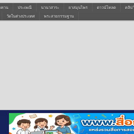
ฆทาน
ประเพณี
นานาสาระ
ยาสมุนไพร
ดาวน์โหลด
คลิป 
วัดในต่างประเทศ
พระสายกรรมฐาน