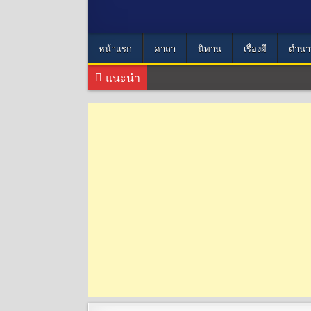
หน้าแรก
คาถา
นิทาน
เรื่องผี
ตำนา
แนะนำ