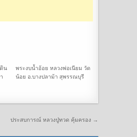
ดิน
พระงบน้ำอ้อย หลวงพ่อเนียม วัด
หา
น้อย อ.บางปลาม้า สุพรรณบุรี
ประสบการณ์ หลวงปู่ทวด คุ้มครอง →