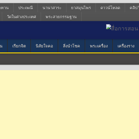
ฆทาน
ประเพณี
นานาสาระ
ยาสมุนไพร
ดาวน์โหลด
คลิป 
วัดในต่างประเทศ
พระสายกรรมฐาน
น
เรียกจิต
นิสัยใจคอ
สิ่งนำโชค
พระเครื่อง
เครื่องราง