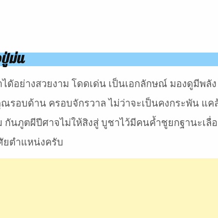
ู่ม่น
าไดัอย่างสวยงาม โดดเด่น เป็นเอกลักษณ์ มองดูมีพล
ุทธคุณรอบด้าน ครอบจักรวาล ไม่ว่าจะเป็นคงกระพัน แคล
กันภูตผีปีศาจไม่ให้สิงสู่ บูชาไว้มีคนค้ำชูยกฐานะเลื่
ศัยตำแหน่งครับ