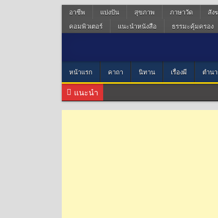
อาชีพ
แบ่งปัน
สุขภาพ
ภาษาวัด
สัง
คอมพิวเตอร์
แนะนำหนังสือ
ธรรมะคุ้มครอง
หน้าแรก
คาถา
นิทาน
เรื่องผี
ตำนา
แนะนำ