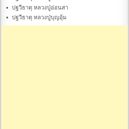
ปฐวีธาตุ หลวงปู่อ่อนสา
ปฐวีธาตุ หลวงปู่บุญอุ้ม