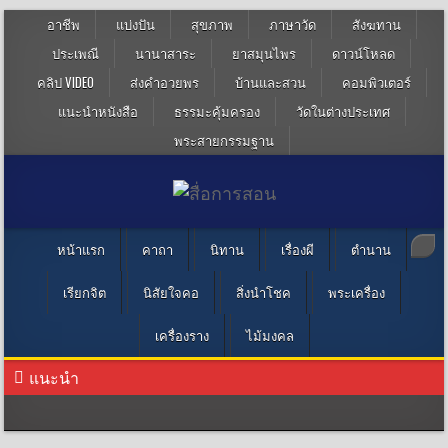
อาชีพ
แบ่งปัน
สุขภาพ
ภาษาวัด
สังฆทาน
ประเพณี
นานาสาระ
ยาสมุนไพร
ดาวน์โหลด
คลิป VIDEO
ส่งคำอวยพร
บ้านและสวน
คอมพิวเตอร์
แนะนำหนังสือ
ธรรมะคุ้มครอง
วัดในต่างประเทศ
พระสายกรรมฐาน
หน้าแรก
คาถา
นิทาน
เรื่องผี
ตำนาน
เรียกจิต
นิสัยใจคอ
สิ่งนำโชค
พระเครื่อง
เครื่องราง
ไม้มงคล
แนะนำ