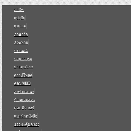
อาชีพ
แบ่งปัน
สุขภาพ
ภาษาวัด
สังฆทาน
ประเพณี
นานาสาระ
ยาสมุนไพร
ดาวน์โหลด
คลิป VIDEO
ส่งคำอวยพร
บ้านและสวน
คอมพิวเตอร์
แนะนำหนังสือ
ธรรมะคุ้มครอง