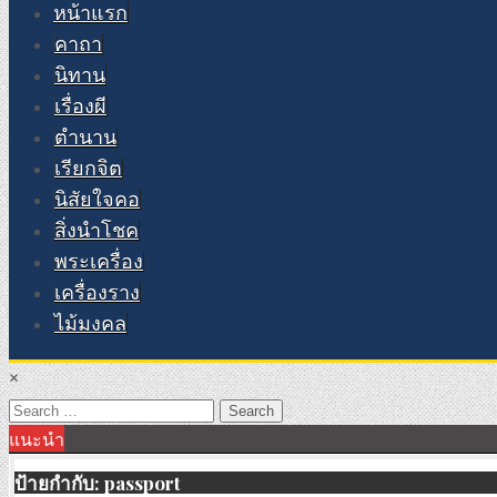
หน้าแรก
คาถา
นิทาน
เรื่องผี
ตำนาน
เรียกจิต
นิสัยใจคอ
สิ่งนำโชค
พระเครื่อง
เครื่องราง
ไม้มงคล
×
Search
แนะนำ
for:
ป้ายกำกับ:
passport