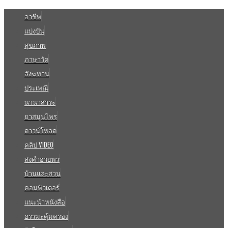
อาชีพ
แบ่งปัน
สุขภาพ
ภาษาวัด
สังฆทาน
ประเพณี
นานาสาระ
ยาสมุนไพร
ดาวน์โหลด
คลิป VIDEO
ส่งคำอวยพร
บ้านและสวน
คอมพิวเตอร์
แนะนำหนังสือ
ธรรมะคุ้มครอง