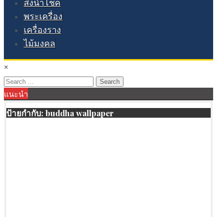
สิ่งนำโชค
พระเครื่อง
เครื่องราง
ไม้มงคล
×
Search
แนะนำ
for:
ป้ายกำกับ:
buddha wallpaper