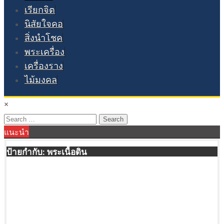
เรียกจิต
นิสัยใจคอ
สิ่งนำโชค
พระเครื่อง
เครื่องราง
ไม้มงคล
×
Search
แนะนำ
for:
ป้ายกำกับ:
พระเนื้อดิน