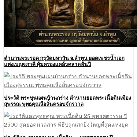
ตำนานพระรอด กรุวัดมหาวัน จ.ลำพูน ยอดเพชรน้ำเอก
แห่งเบญจภาคี คุ้มครองแคล้วคลาดพันปี
ประวัติ พระขุนแผนบ้านกร่าง ตำนานยอดพระเนื้อดินเมือง
สุพรรณ พุทธคุณลือลั่นครอบจักรวาล