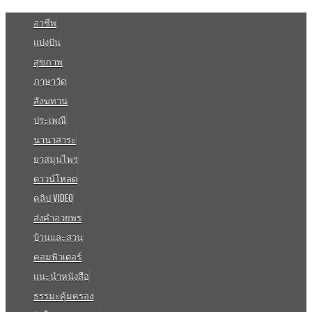
อาชีพ
แบ่งปัน
สุขภาพ
ภาษาวัด
สังฆทาน
ประเพณี
นานาสาระ
ยาสมุนไพร
ดาวน์โหลด
คลิป VIDEO
ส่งคำอวยพร
บ้านและสวน
คอมพิวเตอร์
แนะนำหนังสือ
ธรรมะคุ้มครอง