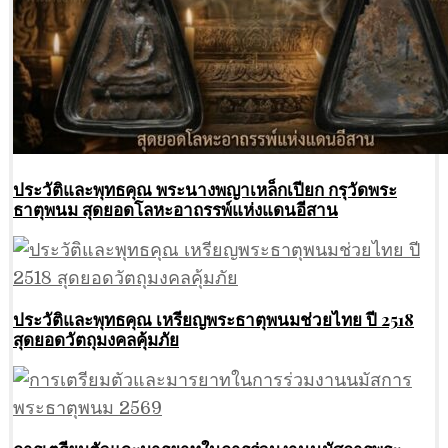
ประวัติและพุทธคุณ พระนางพญาเหล็กเปียก กรุวัดพระ
ธาตุพนม สุดยอดโลหะอาถรรพ์แห่งแดนอีสาน
ประวัติและพุทธคุณ เหรียญพระธาตุพนมช่วยไทย ปี 2518
สุดยอดวัตถุมงคลคุ้มภัย