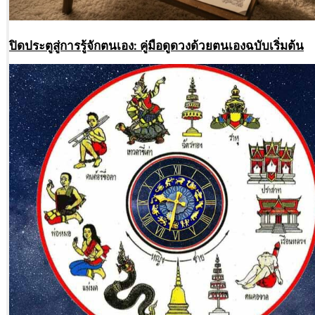
ปิดประตูสู่การรู้จักตนเอง: คู่มือดูดวงด้วยตนเองฉบับเริ่มต้น