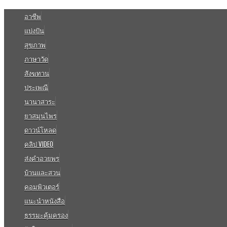
อาชีพ
แบ่งปัน
สุขภาพ
ภาษาวัด
สังฆทาน
ประเพณี
นานาสาระ
ยาสมุนไพร
ดาวน์โหลด
คลิป VIDEO
ส่งคำอวยพร
บ้านและสวน
คอมพิวเตอร์
แนะนำหนังสือ
ธรรมะคุ้มครอง