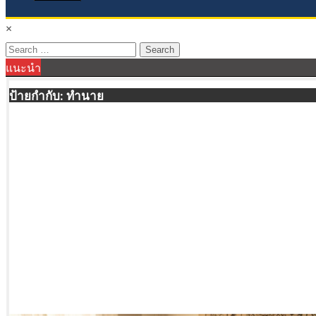
×
Search
แนะนำ
for:
ป้ายกำกับ:
ทำนาย