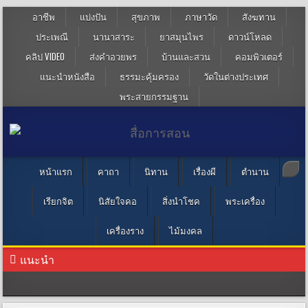
อาชีพ
แบ่งปัน
สุขภาพ
ภาษาวัด
สังฆทาน
ประเพณี
นานาสาระ
ยาสมุนไพร
ดาวน์โหลด
คลิป VIDEO
ส่งคำอวยพร
บ้านและสวน
คอมพิวเตอร์
แนะนำหนังสือ
ธรรมะคุ้มครอง
วัดในต่างประเทศ
พระสายกรรมฐาน
หน้าแรก
คาถา
นิทาน
เรื่องผี
ตำนาน
เรียกจิต
นิสัยใจคอ
สิ่งนำโชค
พระเครื่อง
เครื่องราง
ไม้มงคล
แนะนำ