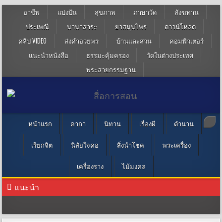
อาชีพ
แบ่งปัน
สุขภาพ
ภาษาวัด
สังฆทาน
ประเพณี
นานาสาระ
ยาสมุนไพร
ดาวน์โหลด
คลิป VIDEO
ส่งคำอวยพร
บ้านและสวน
คอมพิวเตอร์
แนะนำหนังสือ
ธรรมะคุ้มครอง
วัดในต่างประเทศ
พระสายกรรมฐาน
หน้าแรก
คาถา
นิทาน
เรื่องผี
ตำนาน
เรียกจิต
นิสัยใจคอ
สิ่งนำโชค
พระเครื่อง
เครื่องราง
ไม้มงคล
แนะนำ