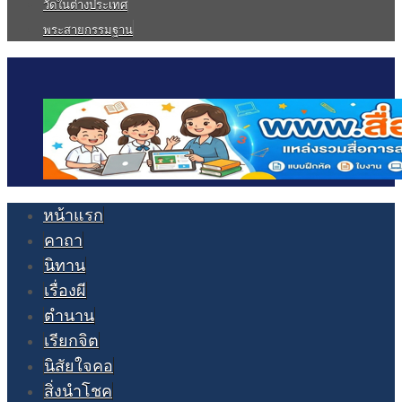
วัดในต่างประเทศ
พระสายกรรมฐาน
หน้าแรก
คาถา
นิทาน
เรื่องผี
ตำนาน
เรียกจิต
นิสัยใจคอ
สิ่งนำโชค