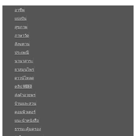
อาชีพ
แบ่งปัน
สุขภาพ
ภาษาวัด
สังฆทาน
ประเพณี
นานาสาระ
ยาสมุนไพร
ดาวน์โหลด
คลิป VIDEO
ส่งคำอวยพร
บ้านและสวน
คอมพิวเตอร์
แนะนำหนังสือ
ธรรมะคุ้มครอง