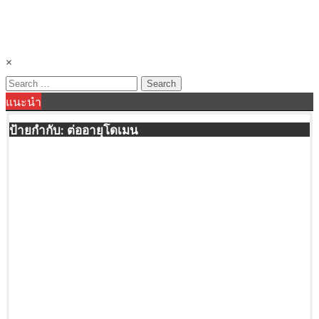
×
Search
แนะนำ
for:
ป้ายกำกับ:
ต่ออายุโดเมน