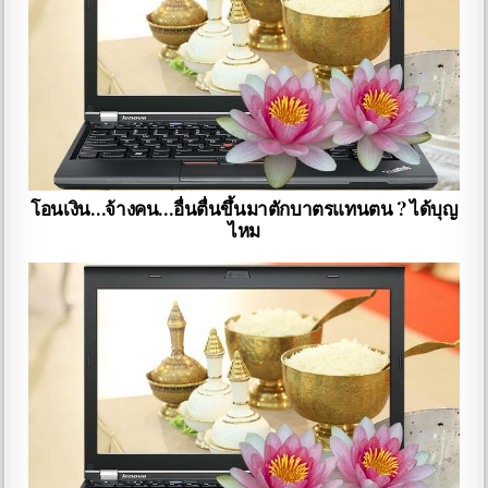
โอนเงิน…จ้างคน…อื่นตื่นขึ้นมาตักบาตรแทนตน ? ได้บุญ
ไหม