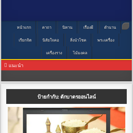
หน้าแรก
คาถา
นิทาน
เรื่องผี
ตำนาน
เรียกจิต
นิสัยใจคอ
สิ่งนำโชค
พระเครื่อง
เครื่องราง
ไม้มงคล
แนะนำ
ป้ายกำกับ:
ตักบาตรออนไลน์