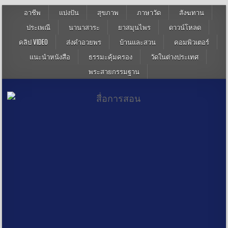
อาชีพ
แบ่งปัน
สุขภาพ
ภาษาวัด
สังฆทาน
ประเพณี
นานาสาระ
ยาสมุนไพร
ดาวน์โหลด
คลิป VIDEO
ส่งคำอวยพร
บ้านและสวน
คอมพิวเตอร์
แนะนำหนังสือ
ธรรมะคุ้มครอง
วัดในต่างประเทศ
พระสายกรรมฐาน