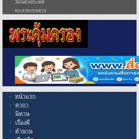
วัดในต่างประเทศ
พระสายกรรมฐาน
หน้าแรก
คาถา
นิทาน
เรื่องผี
ตำนาน