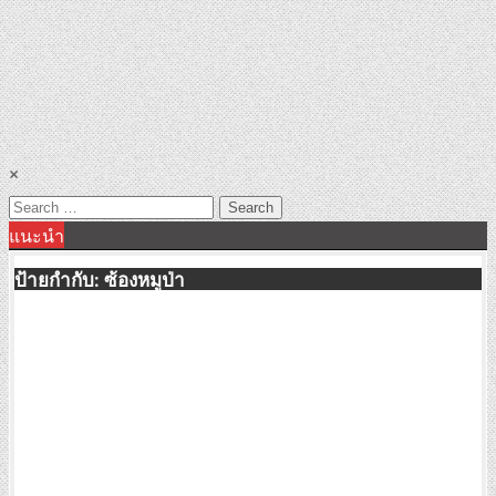
×
Search
แนะนำ
for:
ป้ายกำกับ:
ซ้องหมูป่า