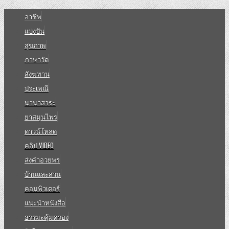
อาชีพ
แบ่งปัน
สุขภาพ
ภาษาวัด
สังฆทาน
ประเพณี
นานาสาระ
ยาสมุนไพร
ดาวน์โหลด
คลิป VIDEO
ส่งคำอวยพร
บ้านและสวน
คอมพิวเตอร์
แนะนำหนังสือ
ธรรมะคุ้มครอง