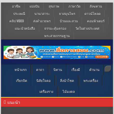
อาชีพ
แบ่งปัน
สุขภาพ
ภาษาวัด
สังฆทาน
ประเพณี
นานาสาระ
ยาสมุนไพร
ดาวน์โหลด
คลิป VIDEO
ส่งคำอวยพร
บ้านและสวน
คอมพิวเตอร์
แนะนำหนังสือ
ธรรมะคุ้มครอง
วัดในต่างประเทศ
พระสายกรรมฐาน
หน้าแรก
คาถา
นิทาน
เรื่องผี
ตำนาน
เรียกจิต
นิสัยใจคอ
สิ่งนำโชค
พระเครื่อง
เครื่องราง
ไม้มงคล
แนะนำ