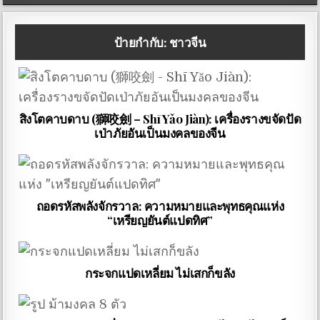
ป้ายกำกับ:
ชาวจีน
สิงโตคาบดาบ (獅咬劍 – Shī Yǎo Jiàn): เครื่องรางขจัดปัด
เป่าภัยอันเป็นมงคลของจีน
ถอดรหัสพลังจักรวาล: ความหมายและพุทธคุณแห่ง
“เหรียญยันต์แปดทิศ”
กระจกแปดเหลี่ยม ไม่เสกก็ขลัง