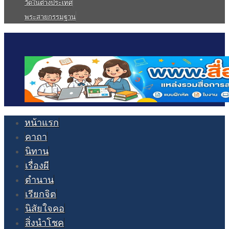
วัดในต่างประเทศ
พระสายกรรมฐาน
หน้าแรก
คาถา
นิทาน
เรื่องผี
ตำนาน
เรียกจิต
นิสัยใจคอ
สิ่งนำโชค