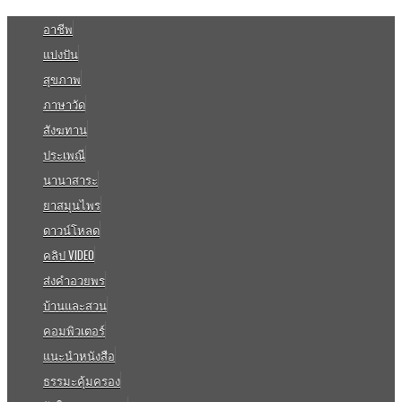
อาชีพ
แบ่งปัน
สุขภาพ
ภาษาวัด
สังฆทาน
ประเพณี
นานาสาระ
ยาสมุนไพร
ดาวน์โหลด
คลิป VIDEO
ส่งคำอวยพร
บ้านและสวน
คอมพิวเตอร์
แนะนำหนังสือ
ธรรมะคุ้มครอง