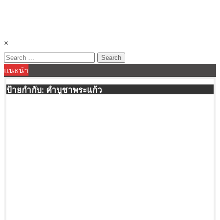
×
Search
แนะนำ
for:
ป้ายกำกับ:
คำบูชาพระแก้ว