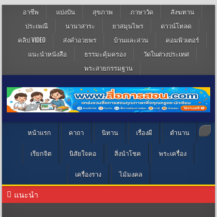
อาชีพ
แบ่งปัน
สุขภาพ
ภาษาวัด
สังฆทาน
ประเพณี
นานาสาระ
ยาสมุนไพร
ดาวน์โหลด
คลิป VIDEO
ส่งคำอวยพร
บ้านและสวน
คอมพิวเตอร์
แนะนำหนังสือ
ธรรมะคุ้มครอง
วัดในต่างประเทศ
พระสายกรรมฐาน
หน้าแรก
คาถา
นิทาน
เรื่องผี
ตำนาน
เรียกจิต
นิสัยใจคอ
สิ่งนำโชค
พระเครื่อง
เครื่องราง
ไม้มงคล
แนะนำ