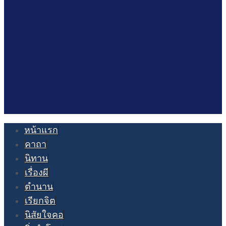
หน้าแรก
คาถา
นิทาน
เรื่องผี
ตำนาน
เรียกจิต
นิสัยใจคอ