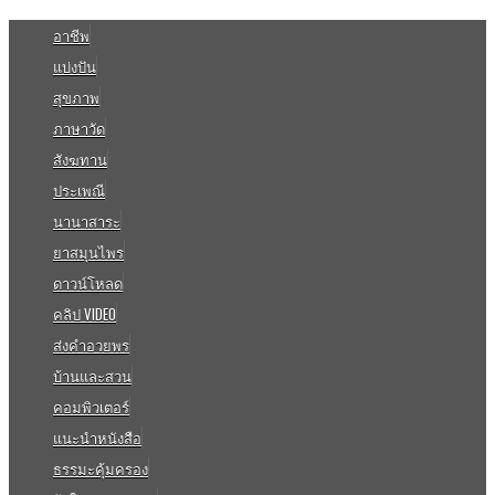
อาชีพ
แบ่งปัน
สุขภาพ
ภาษาวัด
สังฆทาน
ประเพณี
นานาสาระ
ยาสมุนไพร
ดาวน์โหลด
คลิป VIDEO
ส่งคำอวยพร
บ้านและสวน
คอมพิวเตอร์
แนะนำหนังสือ
ธรรมะคุ้มครอง