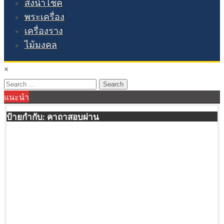
สิ่งนำโชค
พระเครื่อง
เครื่องราง
ไม้มงคล
×
Search
แนะนำ
for:
ป้ายกำกับ:
คาถาสอบผ่าน