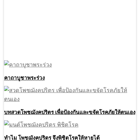
คาถาบูชาพระร่วง
บทสวดโพชฌังคปริตร เพื่อป้องกันและขจัดโรคภัยให้ตนเอง
ทำไม โพชฌังคปริตร จึงพิชิตโรคให้หายได้