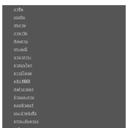
อาชีพ
แบ่งปัน
สุขภาพ
ภาษาวัด
สังฆทาน
ประเพณี
นานาสาระ
ยาสมุนไพร
ดาวน์โหลด
คลิป VIDEO
ส่งคำอวยพร
บ้านและสวน
คอมพิวเตอร์
แนะนำหนังสือ
ธรรมะคุ้มครอง