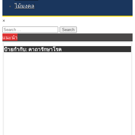
ไม้มงคล
×
Search
แนะนำ
for:
ป้ายกำกับ:
คาถารักษาโรค