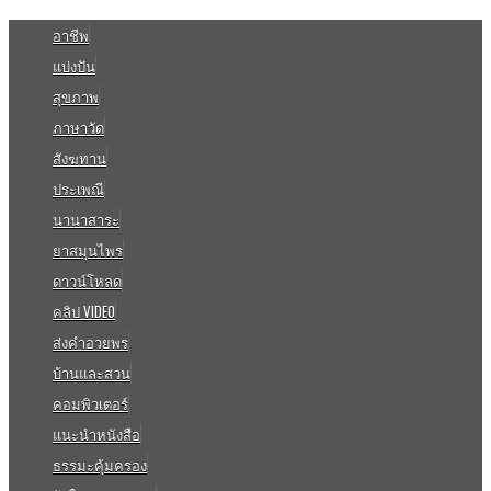
อาชีพ
แบ่งปัน
สุขภาพ
ภาษาวัด
สังฆทาน
ประเพณี
นานาสาระ
ยาสมุนไพร
ดาวน์โหลด
คลิป VIDEO
ส่งคำอวยพร
บ้านและสวน
คอมพิวเตอร์
แนะนำหนังสือ
ธรรมะคุ้มครอง