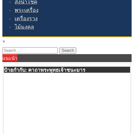
สิ่งนำโชค
พระเครื่อง
เครื่องราง
ไม้มงคล
×
Search
แนะนำ
for:
ป้ายกำกับ:
คาถาพระพุทธเจ้าชนะมาร