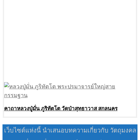
คาถาหลวงปู่มั่น ภูริทัตโต วัดป่าสุทธาวาส สกลนคร
เว็บไซต์แห่งนี้ นำเสนอบทความเกี่ยวกับ วัตถุมงคล