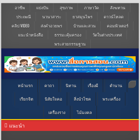
อาชีพ
แบ่งปัน
สุขภาพ
ภาษาวัด
สังฆทาน
ประเพณี
นานาสาระ
ยาสมุนไพร
ดาวน์โหลด
คลิป VIDEO
ส่งคำอวยพร
บ้านและสวน
คอมพิวเตอร์
แนะนำหนังสือ
ธรรมะคุ้มครอง
วัดในต่างประเทศ
พระสายกรรมฐาน
หน้าแรก
คาถา
นิทาน
เรื่องผี
ตำนาน
เรียกจิต
นิสัยใจคอ
สิ่งนำโชค
พระเครื่อง
เครื่องราง
ไม้มงคล
แนะนำ