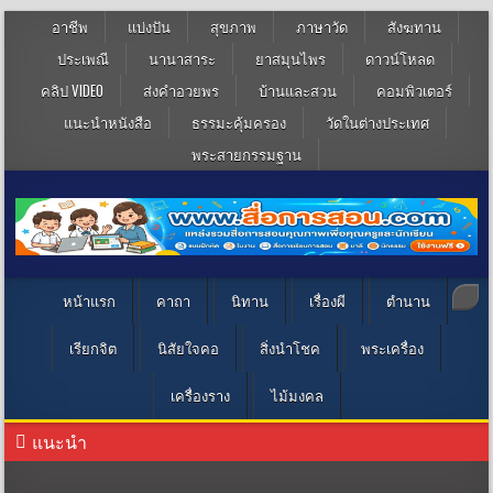
อาชีพ
แบ่งปัน
สุขภาพ
ภาษาวัด
สังฆทาน
ประเพณี
นานาสาระ
ยาสมุนไพร
ดาวน์โหลด
คลิป VIDEO
ส่งคำอวยพร
บ้านและสวน
คอมพิวเตอร์
แนะนำหนังสือ
ธรรมะคุ้มครอง
วัดในต่างประเทศ
พระสายกรรมฐาน
หน้าแรก
คาถา
นิทาน
เรื่องผี
ตำนาน
เรียกจิต
นิสัยใจคอ
สิ่งนำโชค
พระเครื่อง
เครื่องราง
ไม้มงคล
แนะนำ