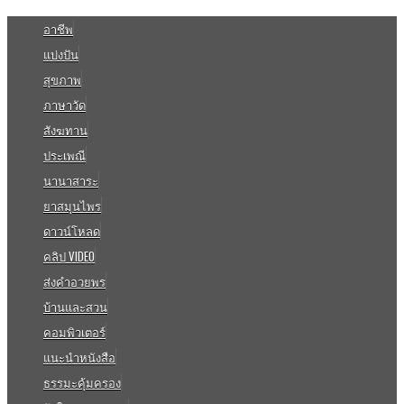
อาชีพ
แบ่งปัน
สุขภาพ
ภาษาวัด
สังฆทาน
ประเพณี
นานาสาระ
ยาสมุนไพร
ดาวน์โหลด
คลิป VIDEO
ส่งคำอวยพร
บ้านและสวน
คอมพิวเตอร์
แนะนำหนังสือ
ธรรมะคุ้มครอง