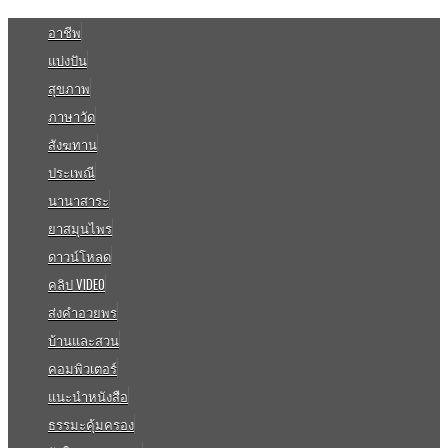
อาชีพ
แบ่งปัน
สุขภาพ
ภาษาวัด
สังฆทาน
ประเพณี
นานาสาระ
ยาสมุนไพร
ดาวน์โหลด
คลิป VIDEO
ส่งคำอวยพร
บ้านและสวน
คอมพิวเตอร์
แนะนำหนังสือ
ธรรมะคุ้มครอง