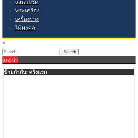
สิ่งนำโชค
พระเครื่อง
เครื่องราง
ไม้มงคล
×
Search
แนะนำ
for:
ป้ายกำกับ:
ครั้งแรก