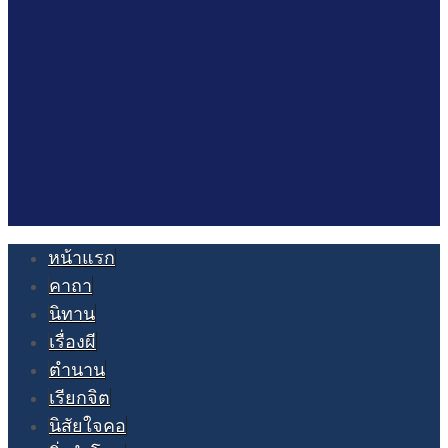
หน้าแรก
คาถา
นิทาน
เรื่องผี
ตำนาน
เรียกจิต
นิสัยใจคอ