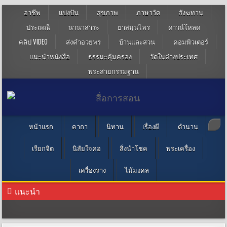
อาชีพ
แบ่งปัน
สุขภาพ
ภาษาวัด
สังฆทาน
ประเพณี
นานาสาระ
ยาสมุนไพร
ดาวน์โหลด
คลิป VIDEO
ส่งคำอวยพร
บ้านและสวน
คอมพิวเตอร์
แนะนำหนังสือ
ธรรมะคุ้มครอง
วัดในต่างประเทศ
พระสายกรรมฐาน
หน้าแรก
คาถา
นิทาน
เรื่องผี
ตำนาน
เรียกจิต
นิสัยใจคอ
สิ่งนำโชค
พระเครื่อง
เครื่องราง
ไม้มงคล
แนะนำ