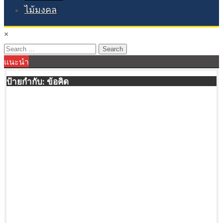
ไม้มงคล
×
Search
แนะนำ
for:
ป้ายกำกับ:
ข้อคิด