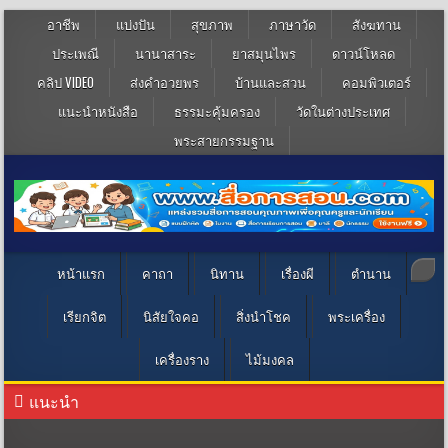
อาชีพ
แบ่งปัน
สุขภาพ
ภาษาวัด
สังฆทาน
ประเพณี
นานาสาระ
ยาสมุนไพร
ดาวน์โหลด
คลิป VIDEO
ส่งคำอวยพร
บ้านและสวน
คอมพิวเตอร์
แนะนำหนังสือ
ธรรมะคุ้มครอง
วัดในต่างประเทศ
พระสายกรรมฐาน
หน้าแรก
คาถา
นิทาน
เรื่องผี
ตำนาน
เรียกจิต
นิสัยใจคอ
สิ่งนำโชค
พระเครื่อง
เครื่องราง
ไม้มงคล
แนะนำ