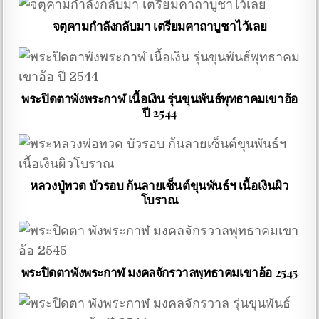
จตุคามกำลังกลับมา เตรียมคาถาบูชาไว้เลย
พระปิดตาพังพระกาฬ เนื้อเงิน รุ่นขุนพันธ์พุทธาคมเขาอ้อ
ปี 2544
หลวงปู่ทวด บัวรอบ ก้นลายเซ็นต์ขุนพันธ์ฯ เนื้อเงินผิว
โบราณ
พระปิดตาพังพระกาฬ มงคลจักรวาลพุทธาคมเขาอ้อ 2545