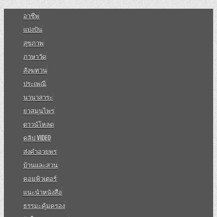
อาชีพ
แบ่งปัน
สุขภาพ
ภาษาวัด
สังฆทาน
ประเพณี
นานาสาระ
ยาสมุนไพร
ดาวน์โหลด
คลิป VIDEO
ส่งคำอวยพร
บ้านและสวน
คอมพิวเตอร์
แนะนำหนังสือ
ธรรมะคุ้มครอง