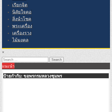
เรียกจิต
นิสัยใจคอ
สิ่งนำโชค
พระเครื่อง
เครื่องราง
ไม้มงคล
×
Search
แนะนำ
for:
ป้ายกำกับ:
ขอพรกรมหลวงชุมพร