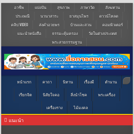
อาชีพ
แบ่งปัน
สุขภาพ
ภาษาวัด
สังฆทาน
ประเพณี
นานาสาระ
ยาสมุนไพร
ดาวน์โหลด
คลิป VIDEO
ส่งคำอวยพร
บ้านและสวน
คอมพิวเตอร์
แนะนำหนังสือ
ธรรมะคุ้มครอง
วัดในต่างประเทศ
พระสายกรรมฐาน
หน้าแรก
คาถา
นิทาน
เรื่องผี
ตำนาน
เรียกจิต
นิสัยใจคอ
สิ่งนำโชค
พระเครื่อง
เครื่องราง
ไม้มงคล
แนะนำ