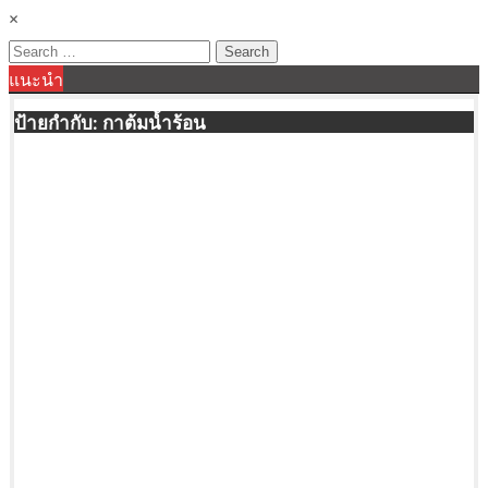
×
Search
แนะนำ
for:
ป้ายกำกับ:
กาต้มน้ำร้อน