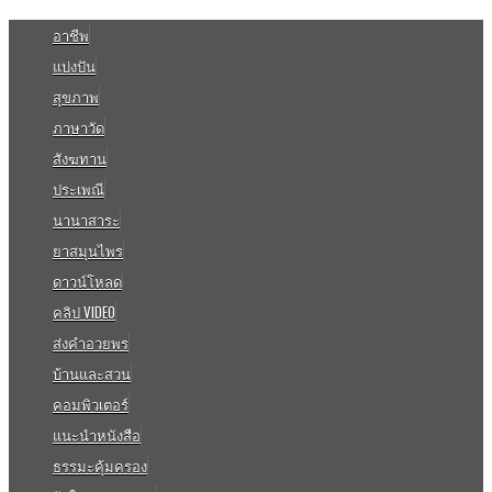
อาชีพ
แบ่งปัน
สุขภาพ
ภาษาวัด
สังฆทาน
ประเพณี
นานาสาระ
ยาสมุนไพร
ดาวน์โหลด
คลิป VIDEO
ส่งคำอวยพร
บ้านและสวน
คอมพิวเตอร์
แนะนำหนังสือ
ธรรมะคุ้มครอง