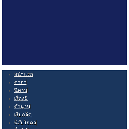
หน้าแรก
คาถา
นิทาน
เรื่องผี
ตำนาน
เรียกจิต
นิสัยใจคอ