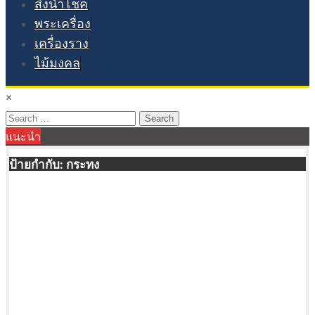
สิ่งนำโชค
พระเครื่อง
เครื่องราง
ไม้มงคล
×
Search
แนะนำ
for:
ป้ายกำกับ:
กระทง