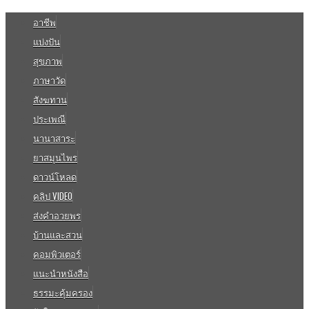
อาชีพ
แบ่งปัน
สุขภาพ
ภาษาวัด
สังฆทาน
ประเพณี
นานาสาระ
ยาสมุนไพร
ดาวน์โหลด
คลิป VIDEO
ส่งคำอวยพร
บ้านและสวน
คอมพิวเตอร์
แนะนำหนังสือ
ธรรมะคุ้มครอง