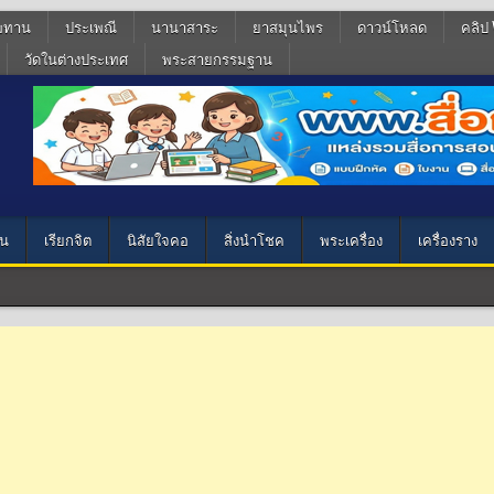
ฆทาน
ประเพณี
นานาสาระ
ยาสมุนไพร
ดาวน์โหลด
คลิป 
วัดในต่างประเทศ
พระสายกรรมฐาน
น
เรียกจิต
นิสัยใจคอ
สิ่งนำโชค
พระเครื่อง
เครื่องราง