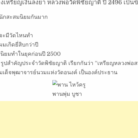
รียญเงินลงยา หลวงพ่อวัดพิชัยญาติ ปี 2496 เป็นข้
ี่นักสะสมนิยมกันมาก
มีจะมีวัดไหนทำ
เกิดยี่สิบกว่าปี
ี่นิยมทำในยุคก่อนปี 2500
ทธรูปสำคัญประจำวัดพิชัยญาติ เรียกกันว่า “เหรียญหลวงพ่
มเด็จพุฒาจารย์นวมแห่งวัดอนงค์ เป็นองค์ประธาน
พานพุ่ม บูชา