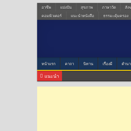
อาชีพ
แบ่งปัน
สุขภาพ
ภาษาวัด
สัง
คอมพิวเตอร์
แนะนำหนังสือ
ธรรมะคุ้มครอง
หน้าแรก
คาถา
นิทาน
เรื่องผี
ตำนา
แนะนำ