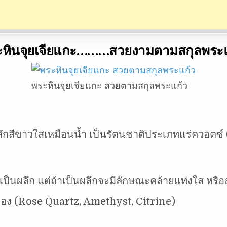
ะหินจุยเจียแกะ………สวยงามตามสกุลพระแ
พระหินจุยเจียแกะ สวยตามสกุลพระแก้ว
กสีขาวใสเหมือนน้ำ เป็นรัตนชาติประเภทแร่ควอตซ์ (Qu
ป็นผลึก แต่ถ้าเป็นผลึกจะมีลักษณะคล้ายแท่งใส หรืออ
เหลือง (Rose Quartz, Amethyst, Citrine)