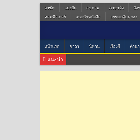
อาชีพ
แบ่งปัน
สุขภาพ
ภาษาวัด
สัง
คอมพิวเตอร์
แนะนำหนังสือ
ธรรมะคุ้มครอง
หน้าแรก
คาถา
นิทาน
เรื่องผี
ตำนา
แนะนำ