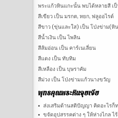
พระแก้วหินแกะนั้น พบได้หลายสี เป็นต้
สีเขียว เป็น มรกต, หยก, ฟลูออไรด์
สีขาว (ขุ่นและใส) เป็น โป่งข่าม(หิ
สีน้ำเงิน เป็น ไพลิน
สีส้มอ่อน เป็น คาร์เนเลี่ยน
สีแดง เป็น ทับทิม
สีเหลือง เป็น บุษราคัม
สีม่วง เป็น โป่งข่ามแก้วนางขวัญ
พุทธคุณพระหินจุยเจีย
ส่งเสริมด้านสติปัญญา คิดอะไรก็ทะ
ขจัดอุปสรรคต่าง ๆ ให้ห่างไกล ไร