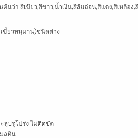
นว่า สีเขียว,สีขาว,น้ำเงิน,สีส้มอ่อน,สีแดง,สีเหลือง,ส
นเขี้ยวหนุมาน)ชนิดต่าง
ลุปรุโปร่ง ไม่ติดขัด
้มลทิน