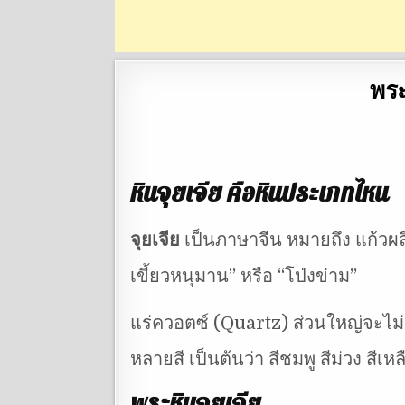
พร
หินจุยเจีย คือหินประเภทไหน
จุยเจีย
เป็นภาษาจีน หมายถึง แก้วผลึ
เขี้ยวหนุมาน” หรือ “โป่งข่าม”
แร่ควอตซ์ (Quartz) ส่วนใหญ่จะไม่เ
หลายสี เป็นต้นว่า สีชมพู สีม่วง สี
พระหินจุยเจีย