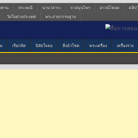
ฆทาน
ประเพณี
นานาสาระ
ยาสมุนไพร
ดาวน์โหลด
คลิป 
วัดในต่างประเทศ
พระสายกรรมฐาน
น
เรียกจิต
นิสัยใจคอ
สิ่งนำโชค
พระเครื่อง
เครื่องราง