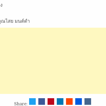
อง
ันคุณไสย มนต์ดำ
Share: