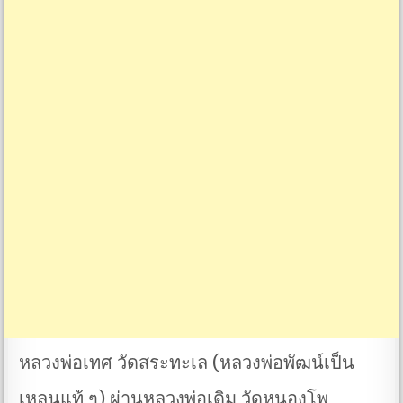
หลวงพ่อเทศ วัดสระทะเล (หลวงพ่อพัฒน์เป็น
เหลนแท้ ๆ) ผ่านหลวงพ่อเดิม วัดหนองโพ