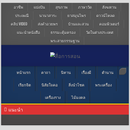
อาชีพ
แบ่งปัน
สุขภาพ
ภาษาวัด
สังฆทาน
ประเพณี
นานาสาระ
ยาสมุนไพร
ดาวน์โหลด
คลิป VIDEO
ส่งคำอวยพร
บ้านและสวน
คอมพิวเตอร์
แนะนำหนังสือ
ธรรมะคุ้มครอง
วัดในต่างประเทศ
พระสายกรรมฐาน
หน้าแรก
คาถา
นิทาน
เรื่องผี
ตำนาน
เรียกจิต
นิสัยใจคอ
สิ่งนำโชค
พระเครื่อง
เครื่องราง
ไม้มงคล
แนะนำ