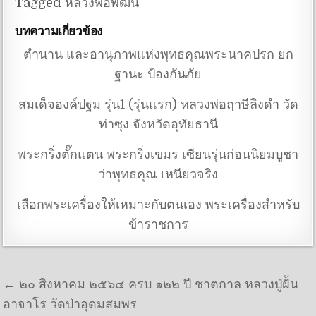
Tagged
หลวงพ่อพัฒน์
บทความเกี่ยวข้อง
ตำนาน และอานุภาพแห่งพุทธคุณพระนาคปรก ยก
ฐานะ ป้องกันภัย
สมเด็จองค์ปฐม รุ่น1 (รุ่นแรก) หลวงพ่อฤาษีลิงดำ วัด
ท่าซุง จังหวัดอุทัยธานี
พระกริ่งตั๊กแตน พระกริ่งเขมร เซียนรุ่นก่อนนิยมบูชา
ว่าพุทธคุณ เหนียวจริง
เลือกพระเครื่องให้เหมาะกับตนเอง พระเครื่องสำหรับ
ข้าราชการ
แนะแนวเรื่อง
← ๒๐ สิงหาคม ๒๕๖๔ ครบ ๑๒๒ ปี ชาตกาล หลวงปู่ฝั้น
อาจาโร วัดป่าอุดมสมพร