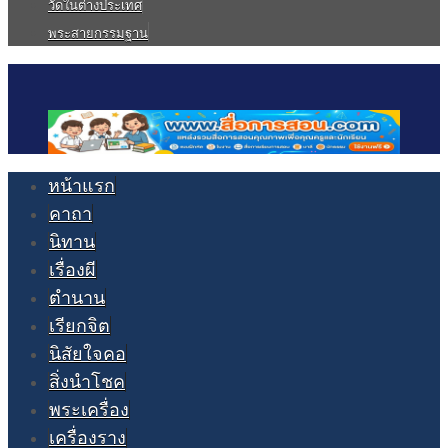
วัดในต่างประเทศ
พระสายกรรมฐาน
หน้าแรก
คาถา
นิทาน
เรื่องผี
ตำนาน
เรียกจิต
นิสัยใจคอ
สิ่งนำโชค
พระเครื่อง
เครื่องราง