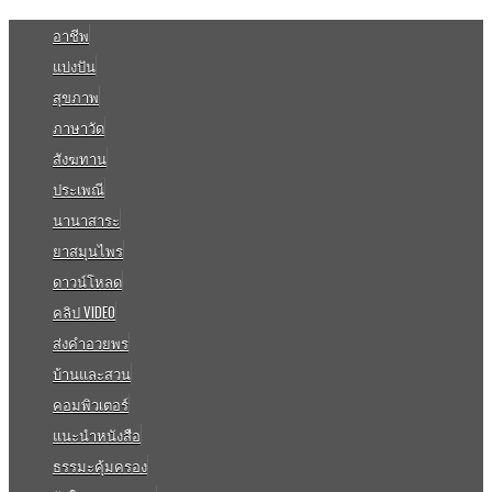
อาชีพ
แบ่งปัน
สุขภาพ
ภาษาวัด
สังฆทาน
ประเพณี
นานาสาระ
ยาสมุนไพร
ดาวน์โหลด
คลิป VIDEO
ส่งคำอวยพร
บ้านและสวน
คอมพิวเตอร์
แนะนำหนังสือ
ธรรมะคุ้มครอง