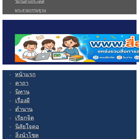
วัดในต่างประเทศ
พระสายกรรมฐาน
หน้าแรก
คาถา
นิทาน
เรื่องผี
ตำนาน
เรียกจิต
นิสัยใจคอ
สิ่งนำโชค