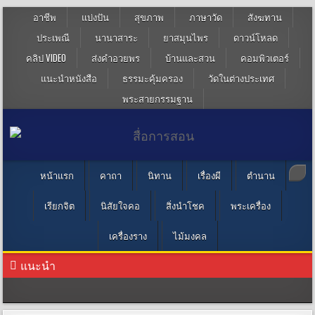
อาชีพ
แบ่งปัน
สุขภาพ
ภาษาวัด
สังฆทาน
ประเพณี
นานาสาระ
ยาสมุนไพร
ดาวน์โหลด
คลิป VIDEO
ส่งคำอวยพร
บ้านและสวน
คอมพิวเตอร์
แนะนำหนังสือ
ธรรมะคุ้มครอง
วัดในต่างประเทศ
พระสายกรรมฐาน
หน้าแรก
คาถา
นิทาน
เรื่องผี
ตำนาน
เรียกจิต
นิสัยใจคอ
สิ่งนำโชค
พระเครื่อง
เครื่องราง
ไม้มงคล
แนะนำ