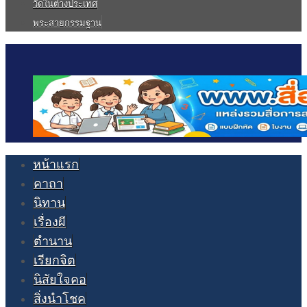
วัดในต่างประเทศ
พระสายกรรมฐาน
หน้าแรก
คาถา
นิทาน
เรื่องผี
ตำนาน
เรียกจิต
นิสัยใจคอ
สิ่งนำโชค