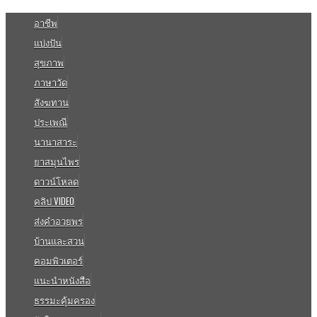
อาชีพ
แบ่งปัน
สุขภาพ
ภาษาวัด
สังฆทาน
ประเพณี
นานาสาระ
ยาสมุนไพร
ดาวน์โหลด
คลิป VIDEO
ส่งคำอวยพร
บ้านและสวน
คอมพิวเตอร์
แนะนำหนังสือ
ธรรมะคุ้มครอง