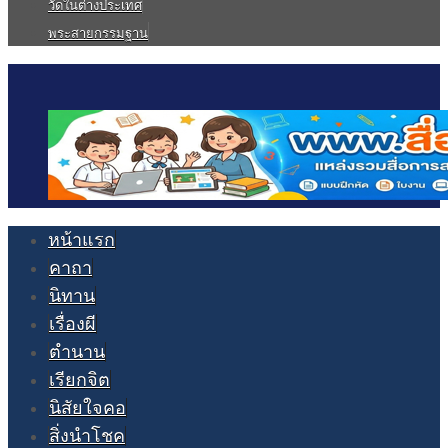
วัดในต่างประเทศ
พระสายกรรมฐาน
หน้าแรก
คาถา
นิทาน
เรื่องผี
ตำนาน
เรียกจิต
นิสัยใจคอ
สิ่งนำโชค