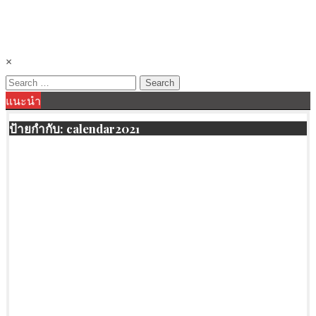
×
Search
แนะนำ
for:
ป้ายกำกับ:
calendar2021