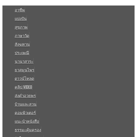
อาชีพ
แบ่งปัน
สุขภาพ
ภาษาวัด
สังฆทาน
ประเพณี
นานาสาระ
ยาสมุนไพร
ดาวน์โหลด
คลิป VIDEO
ส่งคำอวยพร
บ้านและสวน
คอมพิวเตอร์
แนะนำหนังสือ
ธรรมะคุ้มครอง