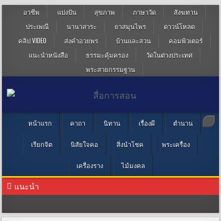
อาชีพ
แบ่งปัน
สุขภาพ
ภาษาวัด
สังฆทาน
ประเพณี
นานาสาระ
ยาสมุนไพร
ดาวน์โหลด
คลิป VIDEO
ส่งคำอวยพร
บ้านและสวน
คอมพิวเตอร์
แนะนำหนังสือ
ธรรมะคุ้มครอง
วัดในต่างประเทศ
พระสายกรรมฐาน
หน้าแรก
คาถา
นิทาน
เรื่องผี
ตำนาน
เรียกจิต
นิสัยใจคอ
สิ่งนำโชค
พระเครื่อง
เครื่องราง
ไม้มงคล
แนะนำ