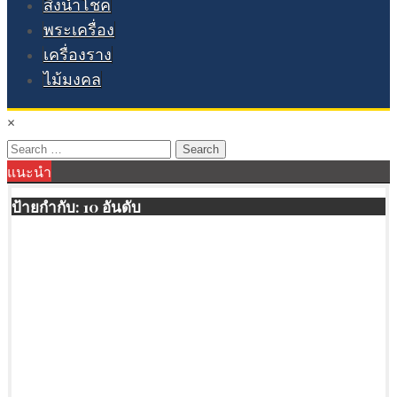
สิ่งนำโชค
พระเครื่อง
เครื่องราง
ไม้มงคล
×
Search
แนะนำ
for:
ป้ายกำกับ:
10 อันดับ