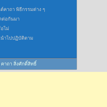
นต์คาถา พิธีกรรมต่าง ๆ
อดต่อกันมา
ือไม่
นนำไปปฏิบัติตาม
 สิ่งศักดิ์สิทธิ์