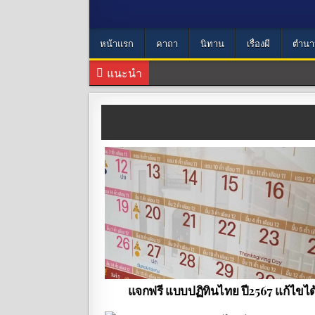
หน้าแรก
คาถา
นิทาน
เรื่องผี
ตำนา
แนะนำ
แจกฟรี แบบปฏิทินไทย ปี2567 แก้ไขได